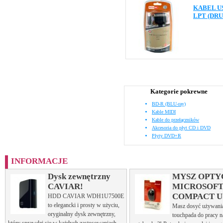
KABEL U
LPT (DR
Kategorie pokrewne
BD-R (BLU-ray)
Kable MIDI
Kable do przełączników
Akcesoria do płyt CD i DVD
Płyty DVD+R
INFORMACJE
Dysk zewnętrzny
MYSZ OPTY
CAVIAR!
MICROSOF
COMPACT U
HDD CAVIAR WDH1U7500E
to elegancki i prosty w użyciu,
Masz dosyć używani
oryginalny dysk zewnętrzny,
touchpada do pracy 