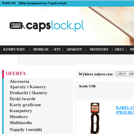
Kable usb
<
Sklep komputerowy CapsLock.pl
KOMPUTERY
MOBILNE
RTV
APARATY
MONITORY
SIECI
P
|
|
|
|
|
|
OFERTA
Wybierz zakres cen:
Akcesoria
Aparaty i Kamery
Kable USB:
Drukarki i Skanery
Dyski twarde
Karty graficzne
KABEL US
Komputery
(PRZEDŁ
Monitory
Multimedia
Napędy i nośniki