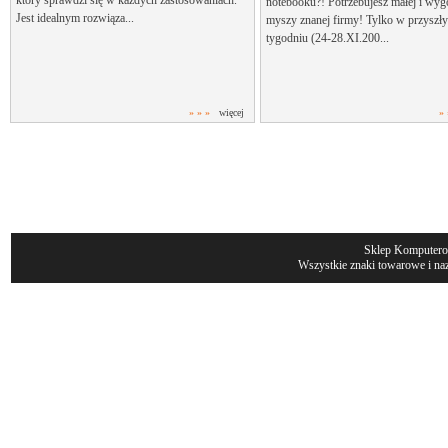
który sprawdzi się w każdych zastosowaniach.
notebooku?! Potrzebujesz małej i wyg
Jest idealnym rozwiąza...
myszy znanej firmy! Tylko w przyszł
tygodniu (24-28.XI.200...
» » »
więcej
» 
Sklep Komputer
Wszystkie znaki towarowe i naz