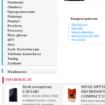
Notebooki
Obudowy
Oprogramowanie
Palmtopy
Kategorie pokrewne
Pamięci
BD-R (BLU-ray)
Peryferia
Kable MIDI
Procesory
Kable do przełączników
Płyty główne
Akcesoria do płyt CD i DVD
RTV
Płyty DVD+R
Sieci
Szafy Dystrybucyjne
Telefonia komórkowa
Tuning
Zasilanie
Wiadomości
INFORMACJE
Dysk zewnętrzny
MYSZ OPTY
CAVIAR!
MICROSOF
COMPACT U
HDD CAVIAR WDH1U7500E
to elegancki i prosty w użyciu,
Masz dosyć używani
oryginalny dysk zewnętrzny,