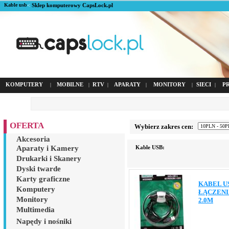
Kable usb
<
Sklep komputerowy CapsLock.pl
KOMPUTERY
MOBILNE
RTV
APARATY
MONITORY
SIECI
P
|
|
|
|
|
|
OFERTA
Wybierz zakres cen:
Akcesoria
Aparaty i Kamery
Kable USB:
Drukarki i Skanery
Dyski twarde
Karty graficzne
KABEL US
Komputery
ŁĄCZEN
Monitory
2.0M
Multimedia
Napędy i nośniki