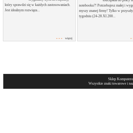
touchpada do pracy 
który sprawdzi się w każdych zastosowaniach.
notebooku?! Potrzebujesz małej i wyg
Jest idealnym rozwiąza...
myszy znanej firmy! Tylko w przyszł
tygodniu (24-28.XI.200...
» » »
więcej
» 
Sklep Komputer
Wszystkie znaki towarowe i naz